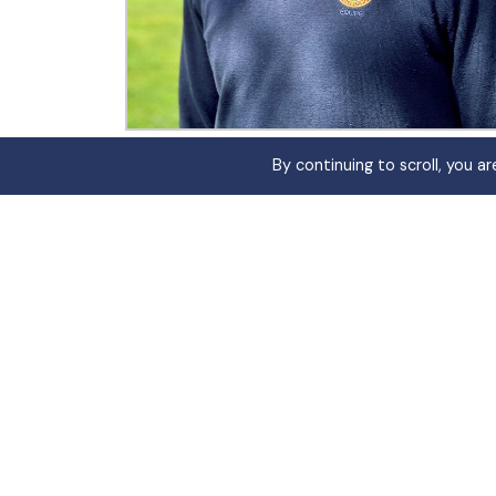
By continuing to scroll,
you are
Head Pro
Membre PGA France
Titulaire du Diplôme d’Etat Supérieur
Certifié Trackman Level 2
Certifié Smart2move Level 2 (plaques de
force)
CONTACTER EMILIEN
ENVOYER UN MAIL